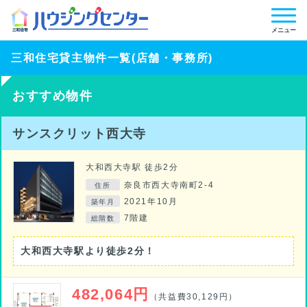
メニュー
三和住宅貸主物件一覧(店舗・事務所)
おすすめ物件
サンスクリット西大寺
大和西大寺駅 徒歩2分
奈良市西大寺南町2-4
住所
2021年10月
築年月
7階建
総階数
大和西大寺駅より徒歩2分！
482,064円
（共益費30,129円）