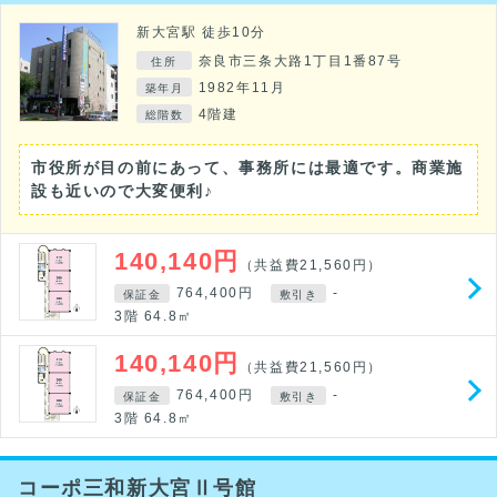
新大宮駅 徒歩10分
奈良市三条大路1丁目1番87号
住所
1982年11月
築年月
4階建
総階数
市役所が目の前にあって、事務所には最適です。商業施
設も近いので大変便利♪
140,140円
（共益費21,560円）
764,400円
-
保証金
敷引き
3階 64.8㎡
140,140円
（共益費21,560円）
764,400円
-
保証金
敷引き
3階 64.8㎡
コーポ三和新大宮Ⅱ号館