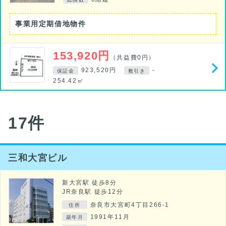
事業用定期借地物件
153,920円
（共益費0円）
923,520円
-
保証金
敷引き
254.42㎡
17件
三和大宮ビル
新大宮駅 徒歩8分
JR奈良駅 徒歩12分
奈良市大宮町4丁目266-1
住所
1991年11月
築年月