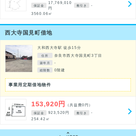
17,769,010
-
保証金
敷引き
円
3560.06㎡
西大寺国見町借地
大和西大寺駅 徒歩15分
奈良市西大寺国見町3丁目
住所
-
築年月
0階建
総階数
事業用定期借地物件
153,920円
（共益費0円）
923,520円
-
保証金
敷引き
254.42㎡