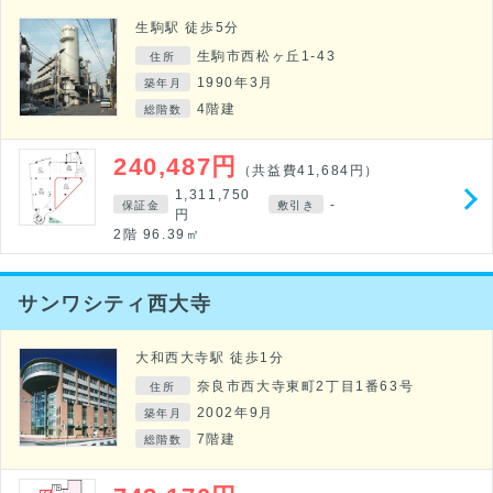
生駒駅 徒歩5分
生駒市西松ヶ丘1-43
住所
1990年3月
築年月
4階建
総階数
240,487円
（共益費41,684円）
1,311,750
-
保証金
敷引き
円
2階 96.39㎡
サンワシティ西大寺
大和西大寺駅 徒歩1分
奈良市西大寺東町2丁目1番63号
住所
2002年9月
築年月
7階建
総階数