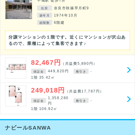
平城駅 徒歩7分
奈良市秋篠早月町9
住所
1974年10月
築年月
6階建
総階数
分譲マンションの１階です。近くにマンションが沢山あ
るので、業種によって集客できます♪
82,467円
（共益費5,890円）
449,820円
-
保証金
敷引き
1階 35.42㎡
249,018円
（共益費17,787円）
1,358,280
-
保証金
敷引き
円
1階 106.92㎡
ナビールSANWA