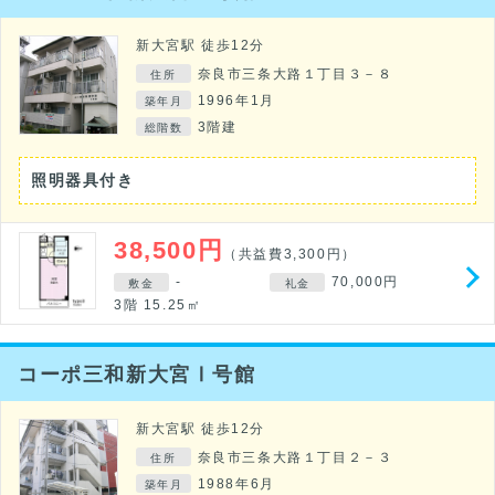
新大宮駅 徒歩12分
奈良市三条大路１丁目３－８
住所
1996年1月
築年月
3階建
総階数
照明器具付き
38,500円
（共益費3,300円）
-
70,000円
敷金
礼金
3階 15.25㎡
コーポ三和新大宮Ⅰ号館
新大宮駅 徒歩12分
奈良市三条大路１丁目２－３
住所
1988年6月
築年月