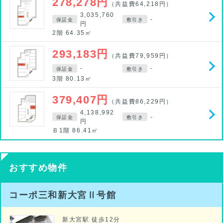
278,278円
（共益費64,218円）
3,035,760
-
保証金
敷引き
円
2階 64.35㎡
293,183円
（共益費79,959円）
-
-
保証金
敷引き
3階 80.13㎡
379,407円
（共益費86,229円）
4,138,992
-
保証金
敷引き
円
Ｂ1階 86.41㎡
おすすめ物件
コーポ三和新大宮Ⅱ号館
新大宮駅 徒歩12分