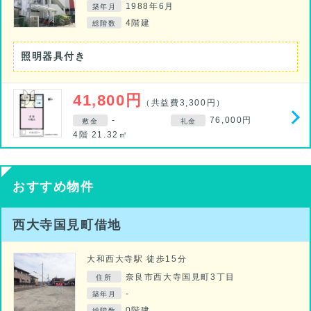
1988年6月
築年月
4階建
総階数
照明器具付き
41,800円
（共益費3,300円）
-
76,000円
敷金
礼金
4階 21.32㎡
おすすめ物件
西大寺国見町借地
大和西大寺駅 徒歩15分
奈良市西大寺国見町3丁目
住所
-
築年月
0階建
総階数