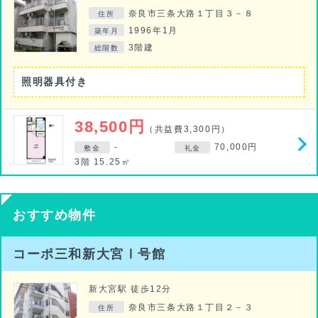
奈良市三条大路１丁目３－８
住所
1996年1月
築年月
3階建
総階数
照明器具付き
38,500円
（共益費3,300円）
-
70,000円
敷金
礼金
3階 15.25㎡
おすすめ物件
コーポ三和新大宮Ⅰ号館
新大宮駅 徒歩12分
奈良市三条大路１丁目２－３
住所