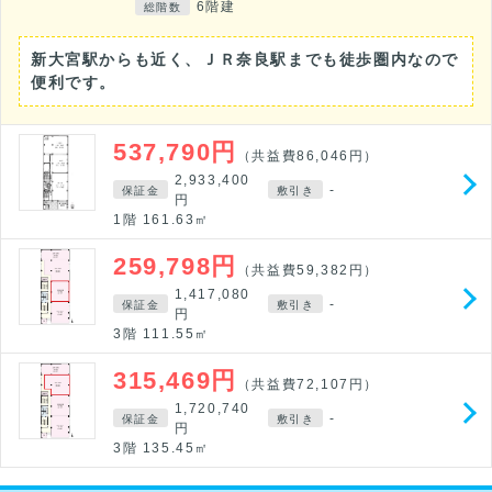
6階建
総階数
新大宮駅からも近く、ＪＲ奈良駅までも徒歩圏内なので
便利です。
537,790円
（共益費86,046円）
2,933,400
-
保証金
敷引き
円
1階 161.63㎡
259,798円
（共益費59,382円）
1,417,080
-
保証金
敷引き
円
3階 111.55㎡
315,469円
（共益費72,107円）
1,720,740
-
保証金
敷引き
円
3階 135.45㎡