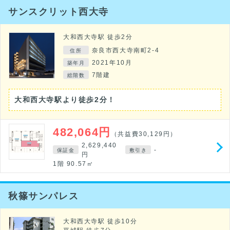
サンスクリット西大寺
大和西大寺駅 徒歩2分
奈良市西大寺南町2-4
住所
2021年10月
築年月
7階建
総階数
大和西大寺駅より徒歩2分！
482,064円
（共益費30,129円）
2,629,440
-
保証金
敷引き
円
1階 90.57㎡
秋篠サンパレス
大和西大寺駅 徒歩10分