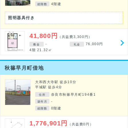
4階建
総階数
照明器具付き
41,800円
（共益費3,300円）
-
76,000円
敷金
礼金
4階 21.32㎡
秋篠早月町借地
大和西大寺駅 徒歩10分
平城駅 徒歩4分
奈良市秋篠早月町194番1
住所
-
築年月
0階建
総階数
1,776,901円
（共益費0円）