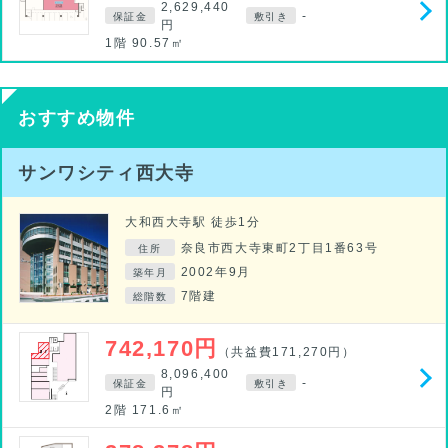
2,629,440
-
保証金
敷引き
円
1階 90.57㎡
おすすめ物件
サンワシティ西大寺
大和西大寺駅 徒歩1分
奈良市西大寺東町2丁目1番63号
住所
2002年9月
築年月
7階建
総階数
742,170円
（共益費171,270円）
8,096,400
-
保証金
敷引き
円
2階 171.6㎡