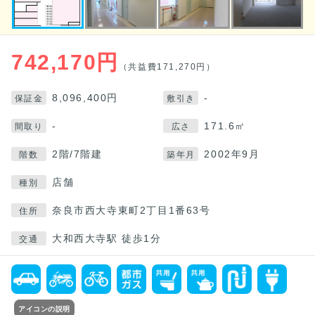
742,170円
（共益費171,270円）
8,096,400円
-
保証金
敷引き
-
171.6㎡
間取り
広さ
2階/7階建
2002年9月
階数
築年月
店舗
種別
奈良市西大寺東町2丁目1番63号
住所
大和西大寺駅 徒歩1分
交通
アイコンの説明