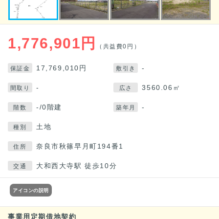
1,776,901円
（共益費0円）
17,769,010円
-
保証金
敷引き
-
3560.06㎡
間取り
広さ
-/0階建
-
階数
築年月
土地
種別
奈良市秋篠早月町194番1
住所
大和西大寺駅 徒歩10分
交通
アイコンの説明
事業用定期借地契約