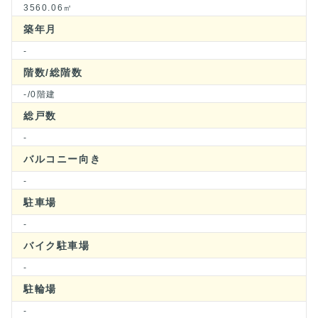
3560.06㎡
築年月
-
階数/総階数
-/0階建
総戸数
-
バルコニー向き
-
駐車場
-
バイク駐車場
-
駐輪場
-