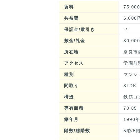
賃料
75,00
共益費
6,000
保証金/敷引き
-/-
敷金/礼金
30,00
所在地
奈良市
アクセス
学園前
種別
マンシ
間取り
3LDK
構造
鉄筋コ
専有面積
70.85
築年月
1990
階数/総階数
5階/5