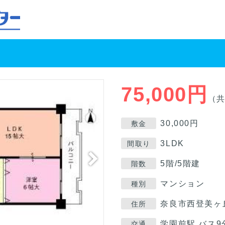
75,000円
（共
30,000円
敷金
3LDK
間取り
5階/5階建
階数
マンション
種別
奈良市西登美ヶ丘
住所
学園前駅 バス9
交通