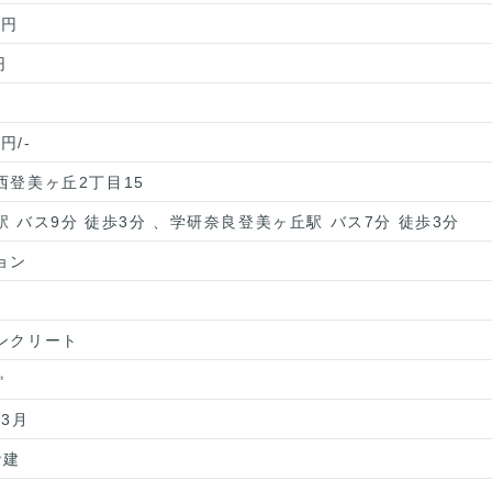
0円
円
0円/-
西登美ヶ丘2丁目15
駅 バス9分 徒歩3分 、学研奈良登美ヶ丘駅 バス7分 徒歩3分
ョン
ンクリート
㎡
年3月
階建